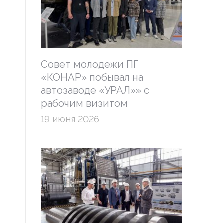
Совет молодежи ПГ
«КОНАР» побывал на
автозаводе «УРАЛ»» с
рабочим визитом
19 июня 2026
:
а
я
о