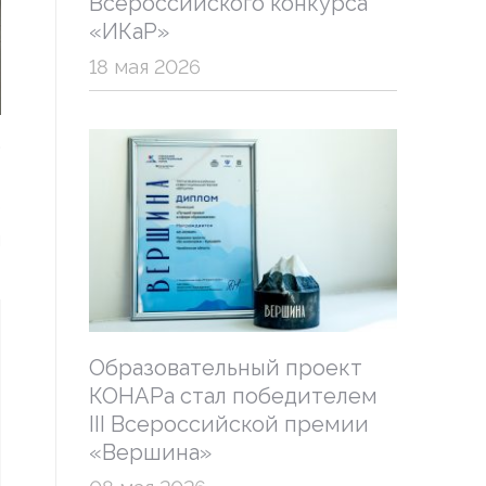
Всероссийского конкурса
«ИКаР»
18 мая 2026
.
-
е
я
Образовательный проект
КОНАРа стал победителем
III Всероссийской премии
«Вершина»