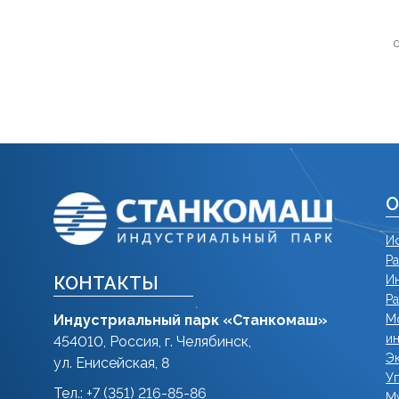
0
О
И
Р
И
КОНТАКТЫ
Р
М
Индустриальный парк «Станкомаш»
и
454010, Россия, г. Челябинск,
Э
ул. Енисейская, 8
У
Тел.: +7 (351) 216-85-86
М