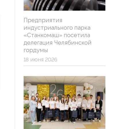
Предприятия
индустриального парка
«Станкомаш» посетила
делегация Челябинской
гордумы
18 июня 2026
а
,
ь