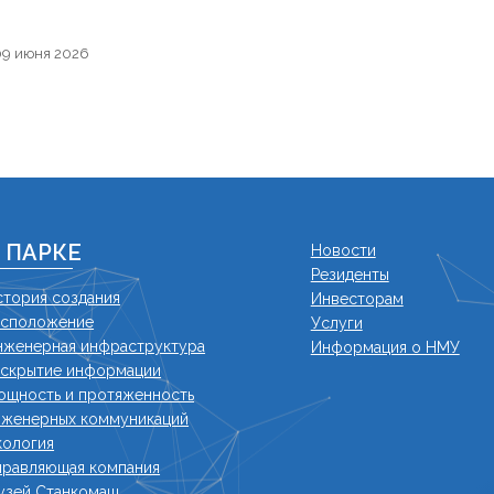
9 июня 2026
 ПАРКЕ
Новости
Резиденты
стория создания
Инвесторам
асположение
Услуги
нженерная инфраструктура
Информация о НМУ
аскрытие информации
ощность и протяженность
нженерных коммуникаций
кология
правляющая компания
узей Станкомаш